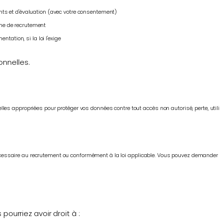
ents et d'évaluation (avec votre consentement)
rme de recrutement
ation, si la loi l'exige
nnelles.
es appropriées pour protéger vos données contre tout accès non autorisé, perte, utili
ssaire au recrutement ou conformément à la loi applicable. Vous pouvez demander 
ourriez avoir droit à :