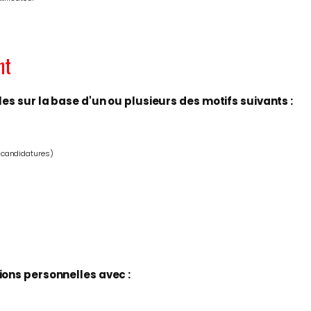
nt
s sur la base d'un ou plusieurs des motifs suivants :
s candidatures)
ons personnelles avec :