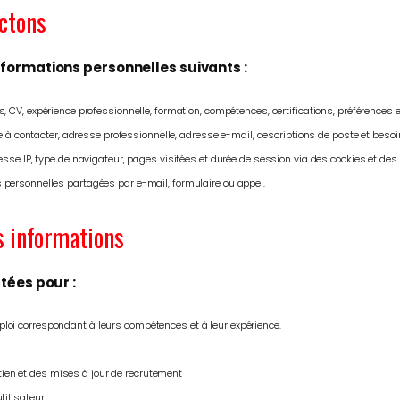
ectons
nformations personnelles suivants :
 CV, expérience professionnelle, formation, compétences, certifications, préférences et
e à contacter, adresse professionnelle, adresse e-mail, descriptions de poste et beso
sse IP, type de navigateur, pages visitées et durée de session via des cookies et des 
 personnelles partagées par e-mail, formulaire ou appel.
s informations
tées pour :
ploi correspondant à leurs compétences et à leur expérience.
tien et des mises à jour de recrutement
tilisateur