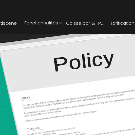
Fonctionnalités
stiscene
Caisse bar & TPE
Tarification