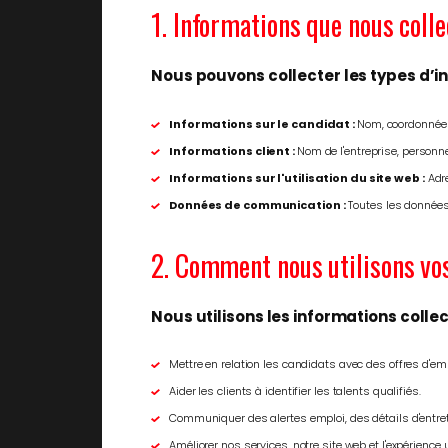
1. Informations que nous coll
Nous pouvons collecter les types d’i
Informations sur le candidat :
Nom, coordonnées,
Informations client :
Nom de l'entreprise, personn
Informations sur l'utilisation du site web :
Adre
Données de communication :
Toutes les données
2. Comment nous utilisons vo
Nous utilisons les informations collec
Mettre en relation les candidats avec des offres d'em
Aider les clients à identifier les talents qualifiés.
Communiquer des alertes emploi, des détails d'entre
Améliorer nos services, notre site web et l'expérience u